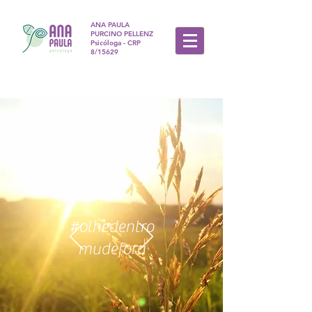
ANA PAULA
PURCINO PELLENZ
Psicóloga - CRP
8/15629
#olhedentro
mudefora