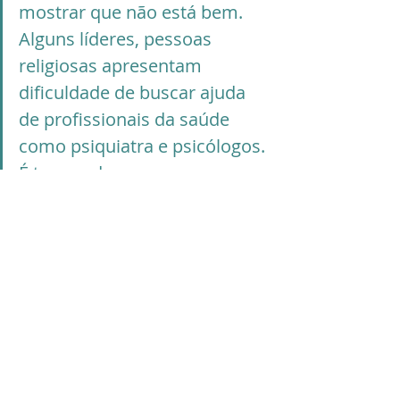
mostrar que não está bem. 
Alguns líderes, pessoas 
religiosas apresentam 
dificuldade de buscar ajuda 
de profissionais da saúde 
como psiquiatra e psicólogos. 
É tempo de romper e 
desenvolver o autocuidado e 
o autoconhecimento para 
potencializar a inteligência 
emocional e o bem-estar. Ao 
desenvolver essas ações 
junto com o cuidado com a 
espiritualidade potencializará 
o bem-estar pleno.