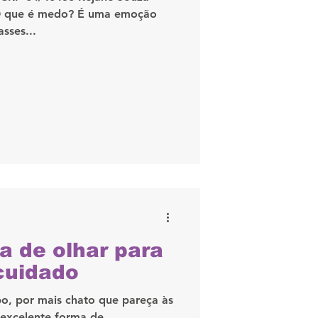
O que é medo? É uma emoção
sses...
a de olhar para
cuidado
po, por mais chato que pareça às
 excelente forma de