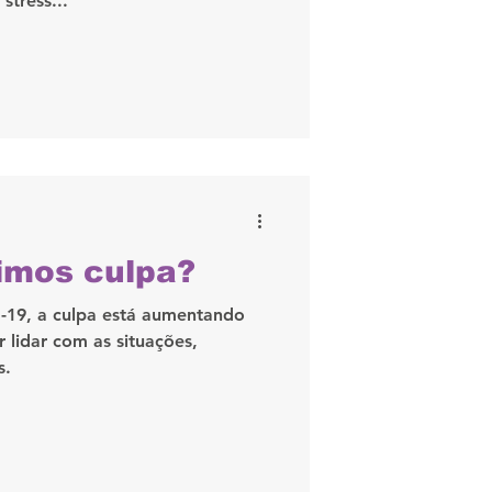
stress...
imos culpa?
19, a culpa está aumentando
 lidar com as situações,
s.