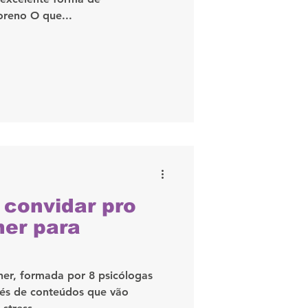
reno O que...
convidar pro
her para
er, formada por 8 psicólogas
vés de conteúdos que vão